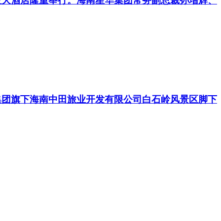
格里拉大酒店隆重举行。海南星华集团常务副总裁孙增辉、
往集团旗下海南中田旅业开发有限公司白石岭风景区脚下