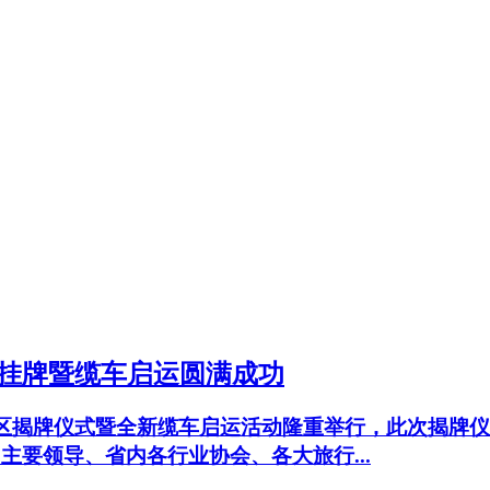
区挂牌暨缆车启运圆满成功
游景区揭牌仪式暨全新缆车启运活动隆重举行，此次揭牌
要领导、省内各行业协会、各大旅行...