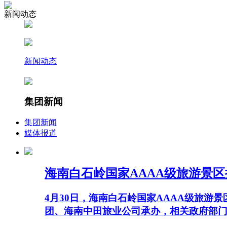
新闻动态
新闻动态
集团新闻
集团新闻
媒体报道
海南白石岭国家AAAA级旅游景
4月30日，海南白石岭国家AAAA级旅
团、海南中田旅业公司承办，相关政府部门主