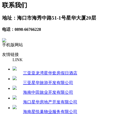
联系我们
地址：海口市海秀中路51-1号星华大厦20层
电话：0898-66766228
手机版网站
友情链接
LINK
三亚亚龙湾星华套房假日酒店
三亚星华旅游开发有限公司
海南中田旅业开发有限公司
海口星华房地产开发有限公司
海南星悦巢物业服务有限公司