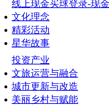
线上现金买球登录-现
文化理念
精彩活动
星华故事
投资产业
文旅运营与融合
城市更新与改造
美丽乡村与赋能