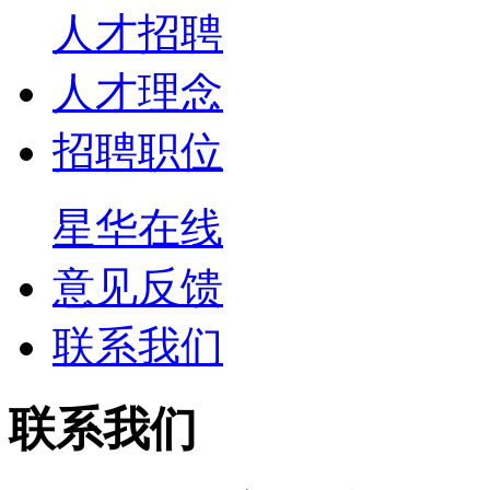
人才招聘
人才理念
招聘职位
星华在线
意见反馈
联系我们
联系我们