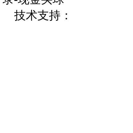
技术支持：