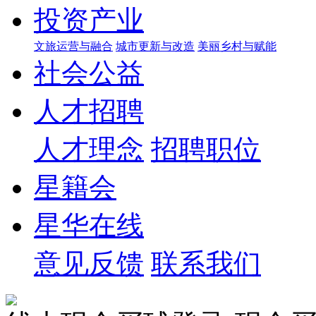
投资产业
文旅运营与融合
城市更新与改造
美丽乡村与赋能
社会公益
人才招聘
人才理念
招聘职位
星籍会
星华在线
意见反馈
联系我们