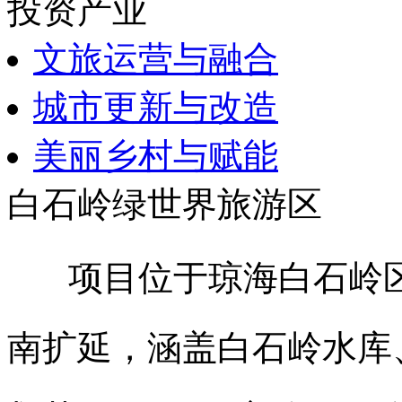
投资产业
文旅运营与融合
城市更新与改造
美丽乡村与赋能
白石岭绿世界旅游区
项目位于琼海白石岭区
南扩延，涵盖白石岭水库