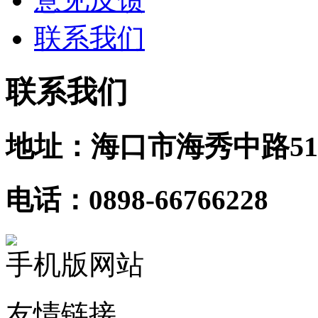
联系我们
联系我们
地址：海口市海秀中路51
电话：0898-66766228
手机版网站
友情链接