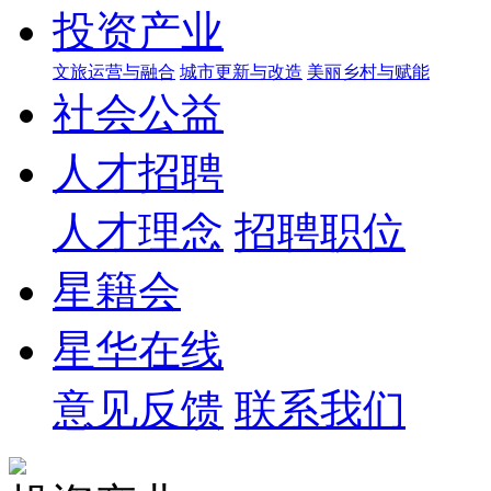
投资产业
文旅运营与融合
城市更新与改造
美丽乡村与赋能
社会公益
人才招聘
人才理念
招聘职位
星籍会
星华在线
意见反馈
联系我们