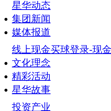
星华动态
集团新闻
媒体报道
线上现金买球登录-现
文化理念
精彩活动
星华故事
投资产业