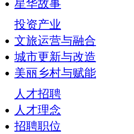
星华故事
投资产业
文旅运营与融合
城市更新与改造
美丽乡村与赋能
人才招聘
人才理念
招聘职位