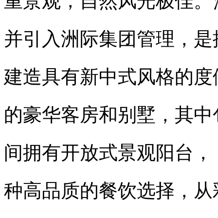
重景观，自然风光极佳。
并引入洲际集团管理，是
建造具有新中式风格的度
的豪华客房和别墅，其中
间拥有开放式景观阳台，
种高品质的餐饮选择，从