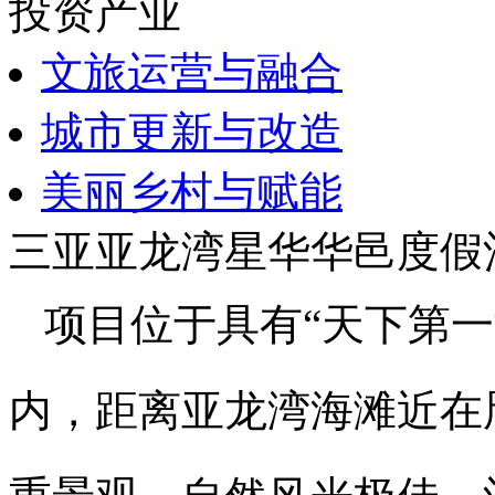
投资产业
文旅运营与融合
城市更新与改造
美丽乡村与赋能
三亚亚龙湾星华华邑度假
项目位于具有“天下第
内，距离亚龙湾海滩近在