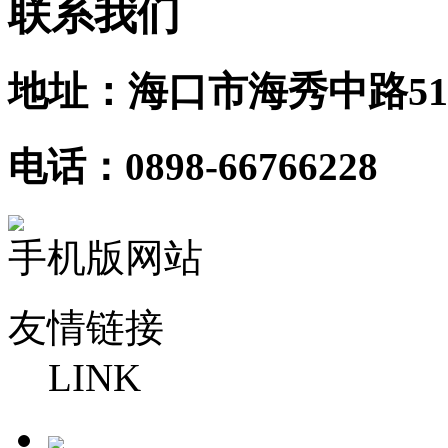
联系我们
地址：海口市海秀中路51
电话：0898-66766228
手机版网站
友情链接
LINK