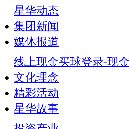
星华动态
集团新闻
媒体报道
线上现金买球登录-现
文化理念
精彩活动
星华故事
投资产业