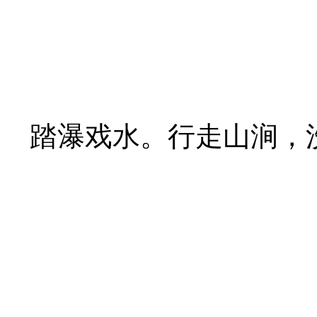
踏瀑戏水。行走山涧，