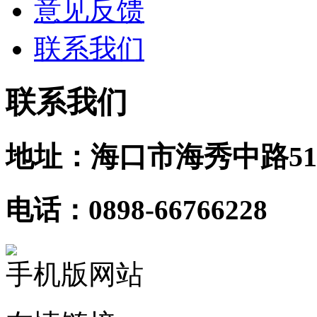
意见反馈
联系我们
联系我们
地址：海口市海秀中路51
电话：0898-66766228
手机版网站