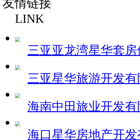
友情链接
LINK
三亚亚龙湾星华套房
三亚星华旅游开发有
海南中田旅业开发有
海口星华房地产开发